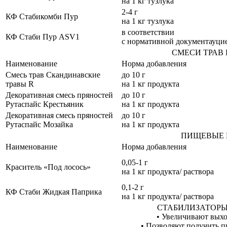
на 1 кг тузлука
2-4 г
КФ Стабикомби Пур
на 1 кг тузлука
в соответствии
КФ Стаби Пур ASV1
с нормативной документауцие
СМЕСИ ТРАВ 
Наименование
Норма добавления
Смесь трав Скандинавские
до 10 г
травы R
на 1 кг продукта
Декоративная смесь пряностей
до 10 г
Рутаспайс Крестьяник
на 1 кг продукта
Декоративная смесь пряностей
до 10 г
Рутаспайс Мозайка
на 1 кг продукта
ПИЩЕВЫЕ 
Наименование
Норма добавления
0,05-1 г
Краситель «Под лосось»
на 1 кг продукта/ раствора
0,1-2 г
КФ Стаби Жидкая Паприка
на 1 кг продукта/ раствора
СТАБИЛИЗАТОРЫ
• Увеличивают выхо
• Позволяют получить п