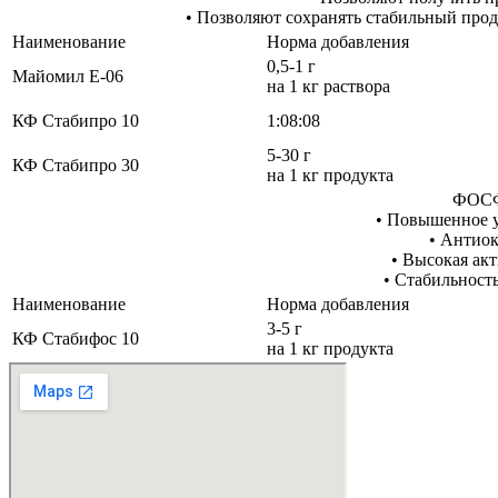
• Позволяют сохранять стабильный про
Наименование
Норма добавления
0,5-1 г
Майомил Е-06
на 1 кг раствора
КФ Стабипро 10
1:08:08
5-30 г
КФ Стабипро 30
на 1 кг продукта
ФОС
• Повышенное 
• Антио
• Высокая ак
• Стабильност
Наименование
Норма добавления
3-5 г
КФ Стабифос 10
на 1 кг продукта