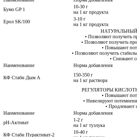
10-30 г
Бумо GP 1
на 1 кг продукта
3-10 г
Ерол SK/100
на 1 кг продукта
НАТУРАЛЬНЫИ
• Позволяют получить п
• Позволяют получить про
• Повышают пот
• Позволяют получить стабиль
• Снижают с
Наименование
Норма добавления
150-350 г
КФ Стаби Дым А
на 1 кг раствора
РЕГУЛЯТОРЫ КИСЛОТ
• Повышают пот
• Нивелируют потемнени
• Продлевают 
Наименование
Норма добавления
1-2 г
рН-Активат
на 1 кг тузлука
10-40 г
КФ Стаби Пурактиват-2